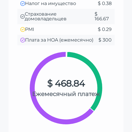
Налог на имущество
$ 0.38
Страхование
$
домовладельцев
166.67
PMI
$ 0.29
Плата за HOA (ежемесячно)
$ 300
$ 468.84
Ежемесячный платеж