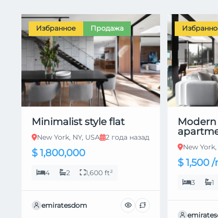
Избранное
Продажа
Избранно
Minimalist style flat
Modern
apartm
New York, NY, USA
2 года назад
New York,
$ 1,800,000
$ 1,500
4
2
1,600 ft²
3
1
emiratesdom
emirate