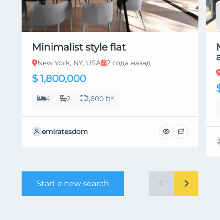
Minimalist style flat
New York, NY, USA
2 года назад
$ 1,800,000
4
2
1,600 ft²
emiratesdom
Start a new search