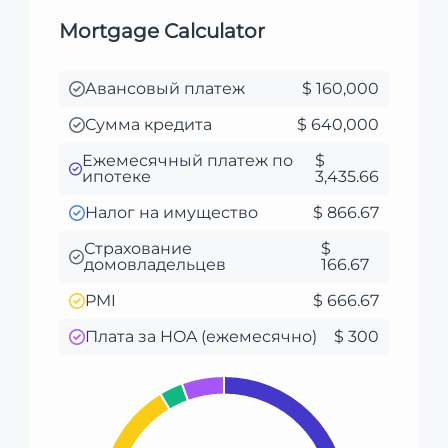
Mortgage Calculator
Авансовый платеж
$ 160,000
Сумма кредита
$ 640,000
Ежемесячный платеж по
$
ипотеке
3,435.66
Налог на имущество
$ 866.67
Страхование
$
домовладельцев
166.67
PMI
$ 666.67
Плата за HOA (ежемесячно)
$ 300