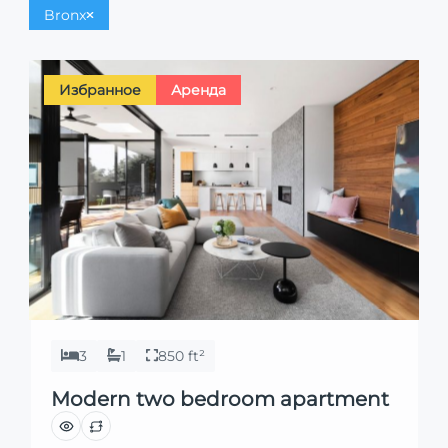
Bronx
Избранное
Аренда
3
1
850 ft²
Modern two bedroom apartment