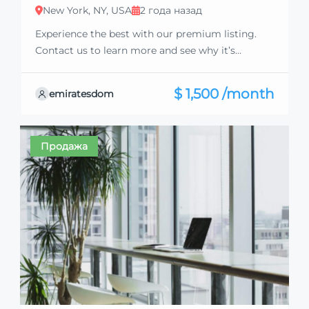
New York, NY, USA
2 года назад
Experience the best with our premium listing.
Contact us to learn more and see why it’s
exceptional. Discover standout features and how
they align perfectly with your needs. We’re
$ 1,500 /month
emiratesdom
excited to showcase this offer and guide you
through the next steps to secure your ideal
property with confidence and ease.
Продажа