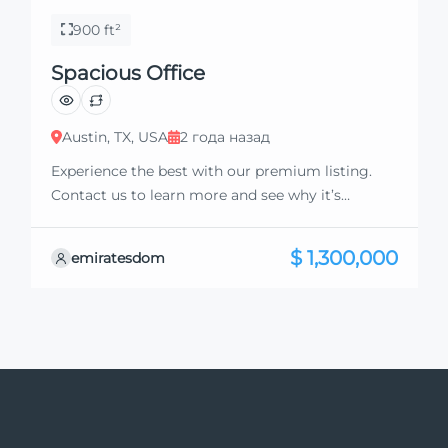
900 ft²
Spacious Office
Austin, TX, USA
2 года назад
Experience the best with our premium listing.
Contact us to learn more and see why it’s
exceptional. Discover standout features and how
they align perfectly with your needs. We’re
$ 1,300,000
emiratesdom
excited to showcase this offer and guide you
through the next steps to secure your ideal
property with confidence and ease.