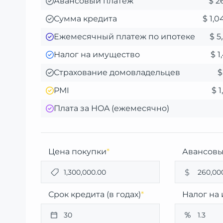
Авансовый платеж
$ 2
Сумма кредита
$ 1,
Ежемесячный платеж по ипотеке
$ 5
Налог на имущество
$ 1
Страхование домовладельцев
$
PMI
$ 1
Плата за HOA (ежемесячно)
Цена покупки
*
Авансовы
$
Срок кредита (в годах)
*
Налог на