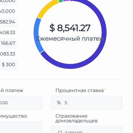
60,000
040,000
,582.94
$ 8,541.27
,408.33
Ежемесячный платеж
 166.67
,083.33
$ 300
й платеж
Процентная ставка
*
 имущество
Страхование
домовладельцев