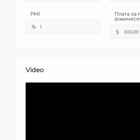
PMI
Плата за
(ежемеся
$
Video