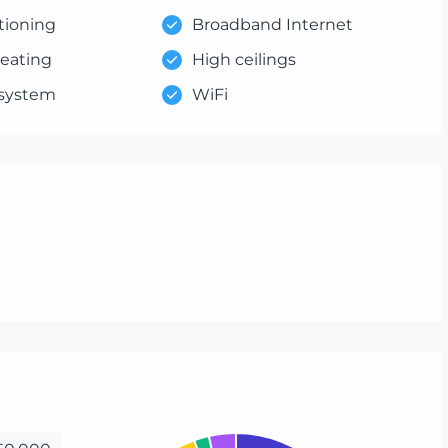
tioning
Broadband Internet
heating
High ceilings
 system
WiFi